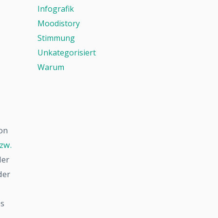
Infografik
Moodistory
Stimmung
Unkategorisiert
Warum
on
zw.
der
der
es
s