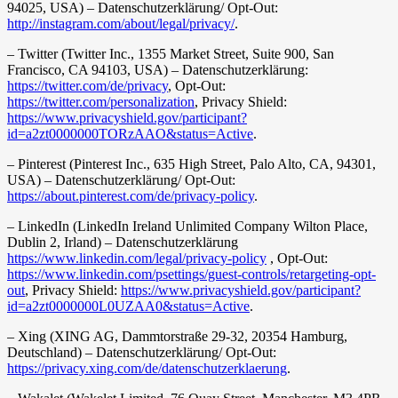
94025, USA) – Datenschutzerklärung/ Opt-Out:
http://instagram.com/about/legal/privacy/
.
– Twitter (Twitter Inc., 1355 Market Street, Suite 900, San
Francisco, CA 94103, USA) – Datenschutzerklärung:
https://twitter.com/de/privacy
, Opt-Out:
https://twitter.com/personalization
, Privacy Shield:
https://www.privacyshield.gov/participant?
id=a2zt0000000TORzAAO&status=Active
.
– Pinterest (Pinterest Inc., 635 High Street, Palo Alto, CA, 94301,
USA) – Datenschutzerklärung/ Opt-Out:
https://about.pinterest.com/de/privacy-policy
.
– LinkedIn (LinkedIn Ireland Unlimited Company Wilton Place,
Dublin 2, Irland) – Datenschutzerklärung
https://www.linkedin.com/legal/privacy-policy
, Opt-Out:
https://www.linkedin.com/psettings/guest-controls/retargeting-opt-
out
, Privacy Shield:
https://www.privacyshield.gov/participant?
id=a2zt0000000L0UZAA0&status=Active
.
– Xing (XING AG, Dammtorstraße 29-32, 20354 Hamburg,
Deutschland) – Datenschutzerklärung/ Opt-Out:
https://privacy.xing.com/de/datenschutzerklaerung
.