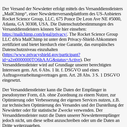
Der Versand der Newsletter erfolgt mittels des Versanddienstleisters
„MailChimp“, einer Newsletterversandplattform des US-Anbieters
Rocket Science Group, LLC, 675 Ponce De Leon Ave NE #5000,
Atlanta, GA 30308, USA. Die Datenschutzbestimmungen des
Versanddienstleisters können Sie hier einsehen:
https://mailchimp.com/legal/privacy/
. The Rocket Science Group
LLC d/b/a MailChimp ist unter dem Privacy-Shield-Abkommen
zertifiziert und bietet hierdurch eine Garantie, das europäisches
Datenschutzniveau einzuhalten
(
https://www.privacyshield.gov/participant?
id=a2zt0000000TO6hAAG&status=Active
). Der
Versanddienstleister wird auf Grundlage unserer berechtigten
Interessen gem. Art. 6 Abs. 1 lit. f. DSGVO und eines
Auftragsverarbeitungsvertrages gem. Art. 28 Abs. 3 S. 1 DSGVO
eingesetzt.
Der Versanddienstleister kann die Daten der Empfänger in
pseudonymer Form, d.h. ohne Zuordnung zu einem Nutzer, zur
Optimierung oder Verbesserung der eigenen Services nutzen, z.B.
zur technischen Optimierung des Versandes und der Darstellung der
Newsletter oder für statistische Zwecke verwenden. Der
Versanddienstleister nutzt die Daten unserer Newsletterempfänger
jedoch nicht, um diese selbst anzuschreiben oder um die Daten an
Dritte weiterzugeben.