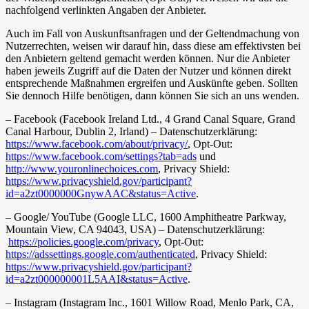
nachfolgend verlinkten Angaben der Anbieter.
Auch im Fall von Auskunftsanfragen und der Geltendmachung von
Nutzerrechten, weisen wir darauf hin, dass diese am effektivsten bei
den Anbietern geltend gemacht werden können. Nur die Anbieter
haben jeweils Zugriff auf die Daten der Nutzer und können direkt
entsprechende Maßnahmen ergreifen und Auskünfte geben. Sollten
Sie dennoch Hilfe benötigen, dann können Sie sich an uns wenden.
– Facebook (Facebook Ireland Ltd., 4 Grand Canal Square, Grand
Canal Harbour, Dublin 2, Irland) – Datenschutzerklärung:
https://www.facebook.com/about/privacy/
, Opt-Out:
https://www.facebook.com/settings?tab=ads
und
http://www.youronlinechoices.com
, Privacy Shield:
https://www.privacyshield.gov/participant?
id=a2zt0000000GnywAAC&status=Active
.
– Google/ YouTube (Google LLC, 1600 Amphitheatre Parkway,
Mountain View, CA 94043, USA) – Datenschutzerklärung:
https://policies.google.com/privacy
, Opt-Out:
https://adssettings.google.com/authenticated
, Privacy Shield:
https://www.privacyshield.gov/participant?
id=a2zt000000001L5AAI&status=Active
.
– Instagram (Instagram Inc., 1601 Willow Road, Menlo Park, CA,