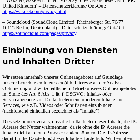
– Wakalet (Wakelet Limited, 76 Quay Street, Manchester, M3 4PR,
United Kingdom) – Datenschutzerklärung/ Opt-Out:
https://wakelet.com/privacy.html
.
– Soundcloud (SoundCloud Limited, Rheinsberger Str. 76/77,
10115 Berlin, Deutschland) – Datenschutzerklärung/ Opt-Out:
https://soundcloud.com/pages/privacy
.
Einbindung von Diensten
und Inhalten Dritter
Wir setzen innerhalb unseres Onlineangebotes auf Grundlage
unserer berechtigten Interessen (d.h. Interesse an der Analyse,
Optimierung und wirtschaftlichem Betrieb unseres Onlineangebotes
im Sinne des Art. 6 Abs. 1 lit. f. DSGVO) Inhalts- oder
Serviceangebote von Drittanbietern ein, um deren Inhalte und
Services, wie z.B. Videos oder Schriftarten einzubinden
(nachfolgend einheitlich bezeichnet als “Inhalte”).
Dies setzt immer voraus, dass die Drittanbieter dieser Inhalte, die IP-
Adresse der Nutzer wahrnehmen, da sie ohne die IP-Adresse die
Inhalte nicht an deren Browser senden könnten. Die IP-Adresse ist
damit für die Darstellung dieser Inhalte erforderlich. Wir bemühen