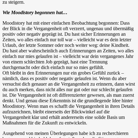
zu steigern.
Wie Moodistory begonnen hat…
Moodistory hat mit einer einfachen Beobachtung begonnen: Dass
der Blick in die Vergangenheit oft verzerrt, ungenau und übermäßig
positiv oder negativ geprägt ist. Du hast sicher Erinnerungen an
Zeiten, wo alles einfach nur toll war – vielleicht war es dein letzter
Urlaub, der letzte Sommer oder noch weiter weg: deine Kindheit.
Du hast aber wahrscheinlich auch Erinnerungen an Zeiten, wo alles
einfach nur mies gelaufen ist – vielleicht war dein vergangenes Jahr
von einem schlechten Job geprägt, hast eine Trennung
durchgemacht oder dich einfach nur so mies gefühlt.
Oft bleibt in den Erinnerungen nur ein grobes Gefühl zurück –
nämlich, dass es positiv oder negativ gelaufen ist. Wenn du aber
versuchst dich genauer an die Vergangenheit zu erinnern, dann wirst
du auch merken, dass nicht alles nur gut oder nur schlecht gelaufen
ist. Die Vergangenheit ist oft differenzierter gewesen, als man zuerst
denkt. Und genau diese Erkenntnis ist die grundlegende Idee hinter
Moodistory. Wenn man es schafft die Vergangenheit in ihren Details
aufzuzeichnen, bleibt einerseits der Blickwinkel auf die
Vergangenheit klar und erhält andererseits eine solide Basis um
Maßnahmen für die Zukunft zu entwickeln.
Ausgehend von meinen Überlegungen habe ich zu recherchieren