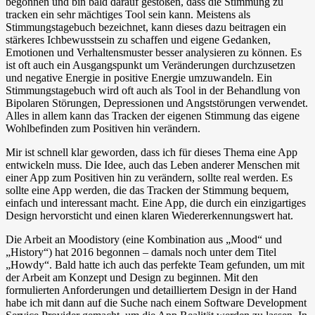
begonnen und bin bald darauf gestoßen, dass die Stimmung zu
tracken ein sehr mächtiges Tool sein kann. Meistens als
Stimmungstagebuch bezeichnet, kann dieses dazu beitragen ein
stärkeres Ichbewusstsein zu schaffen und eigene Gedanken,
Emotionen und Verhaltensmuster besser analysieren zu können. Es
ist oft auch ein Ausgangspunkt um Veränderungen durchzusetzen
und negative Energie in positive Energie umzuwandeln. Ein
Stimmungstagebuch wird oft auch als Tool in der Behandlung von
Bipolaren Störungen, Depressionen und Angststörungen verwendet.
Alles in allem kann das Tracken der eigenen Stimmung das eigene
Wohlbefinden zum Positiven hin verändern.
Mir ist schnell klar geworden, dass ich für dieses Thema eine App
entwickeln muss. Die Idee, auch das Leben anderer Menschen mit
einer App zum Positiven hin zu verändern, sollte real werden. Es
sollte eine App werden, die das Tracken der Stimmung bequem,
einfach und interessant macht. Eine App, die durch ein einzigartiges
Design hervorsticht und einen klaren Wiedererkennungswert hat.
Die Arbeit an Moodistory (eine Kombination aus „Mood“ und
„History“) hat 2016 begonnen – damals noch unter dem Titel
„Howdy“. Bald hatte ich auch das perfekte Team gefunden, um mit
der Arbeit am Konzept und Design zu beginnen. Mit den
formulierten Anforderungen und detailliertem Design in der Hand
habe ich mit dann auf die Suche nach einem Software Development