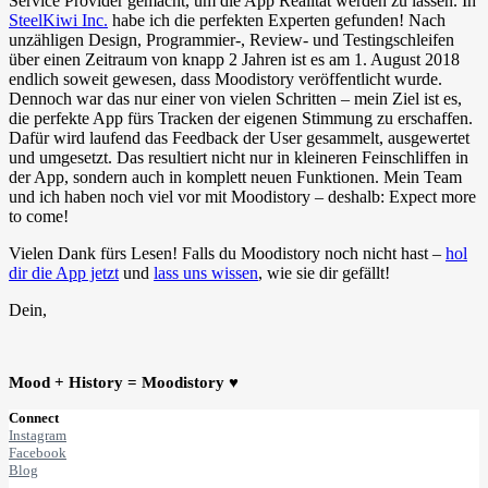
Service Provider gemacht, um die App Realität werden zu lassen. In
SteelKiwi Inc.
habe ich die perfekten Experten gefunden! Nach
unzähligen Design, Programmier-, Review- und Testingschleifen
über einen Zeitraum von knapp 2 Jahren ist es am 1. August 2018
endlich soweit gewesen, dass Moodistory veröffentlicht wurde.
Dennoch war das nur einer von vielen Schritten – mein Ziel ist es,
die perfekte App fürs Tracken der eigenen Stimmung zu erschaffen.
Dafür wird laufend das Feedback der User gesammelt, ausgewertet
und umgesetzt. Das resultiert nicht nur in kleineren Feinschliffen in
der App, sondern auch in komplett neuen Funktionen. Mein Team
und ich haben noch viel vor mit Moodistory – deshalb: Expect more
to come!
Vielen Dank fürs Lesen! Falls du Moodistory noch nicht hast –
hol
dir die App jetzt
und
lass uns wissen
, wie sie dir gefällt!
Dein,
Mood + History = Moodistory ♥
Connect
Instagram
Facebook
Blog