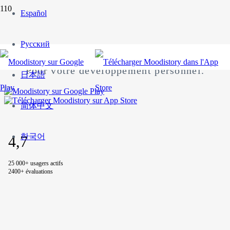
Español
MOODISTORY
Русский
Votre journal d’humeur.
Pour votre développement personnel.
日本語
简体中文
한국어
4,7
25 000+ usagers actifs
2400+ évaluations